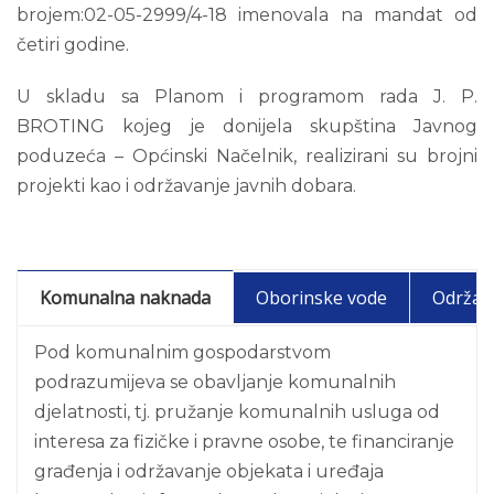
brojem:02-05-2999/4-18 imenovala na mandat od
četiri godine.
U skladu sa Planom i programom rada
J. P.
BROTING kojeg je donijela skupština Javnog
poduzeća – Općinski Načelnik, realizirani su brojni
projekti kao i održavanje javnih dobara.
Komunalna naknada
Oborinske vode
Održava
Pod komunalnim gospodarstvom
podrazumijeva se obavljanje komunalnih
djelatnosti, tj. pružanje komunalnih usluga od
interesa za fizičke i pravne osobe, te financiranje
građenja i održavanje objekata i uređaja