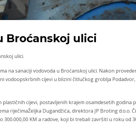
 Broćanskoj ulici
skoj ulici.
adovima na sanaciji vodovoda u Broćanskoj ulici. Nakon prove
vodoopskrbnih cijevi u blizini čitlučkog groblja Podadvor, a
h plastičnih cijevi, postavljenih krajem osamdesetih godina p
ema riječimaŽeljka Dugandžića, direktora JP Broting d.o.o. Č
ko 300.000,00 KM a radove, koji bi trebali završiti u roku od 