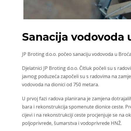
Sanacija vodovoda u
JP Broting d.o.o. počeo sanaciju vodovoda u Broćan
Djelatnici JP Broting d.o.o. Čitluk počeli su s r
javnog poduzeća započeli su s radovima na zamjeni 
vodovoda na dionici od 750 metara.
U prvoj fazi radova planirana je zamjena dotrajali
bara i rekonstrukcija spomenute dionice ceste. Pr
cijevi i na rekonstrukciji ceste procjenjuje se na o
poljoprivrede, šumarstva i vodoprivrede HNŽ.