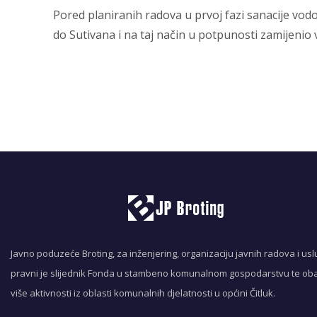
Pored planiranih radova u prvoj fazi sanacije vodov
do Sutivana i na taj način u potpunosti zamijeni
Javno poduzeće Broting, za inženjering, organizaciju javnih radova i usl
pravni je slijednik Fonda u stambeno komunalnom gospodarstvu te oba
više aktivnosti iz oblasti komunalnih djelatnosti u općini Čitluk.