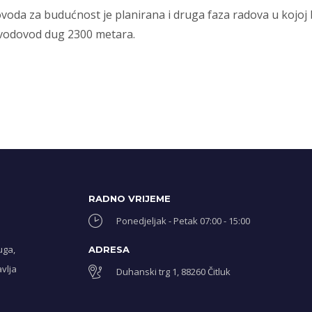
oda za budućnost je planirana i druga faza radova u kojoj bi 
o vodovod dug 2300 metara.
RADNO VRIJEME
Ponedjeljak - Petak 07:00 - 15:00
uga,
ADRESA
vlja
Duhanski trg 1, 88260 Čitluk