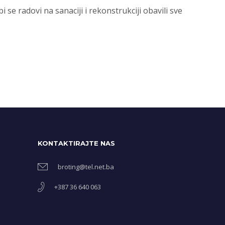
se radovi na sanaciji i rekonstrukciji obavili sve
KONTAKTIRAJTE NAS
broting@tel.net.ba
+387 36 640 063