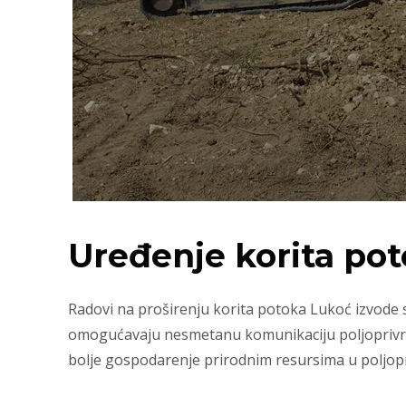
Uređenje korita po
Radovi na proširenju korita potoka Lukoć izvode se
omogućavaju nesmetanu komunikaciju poljoprivredn
bolje gospodarenje prirodnim resursima u poljopr