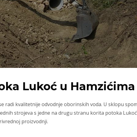
toka Lukoć u Hamzićima
 radi kvalitetnije odvodnje oborinskih voda. U sklopu spomen
ih strojeva s jedne na drugu stranu korita potoka Lukoć, a
ivrednoj proizvodnji.